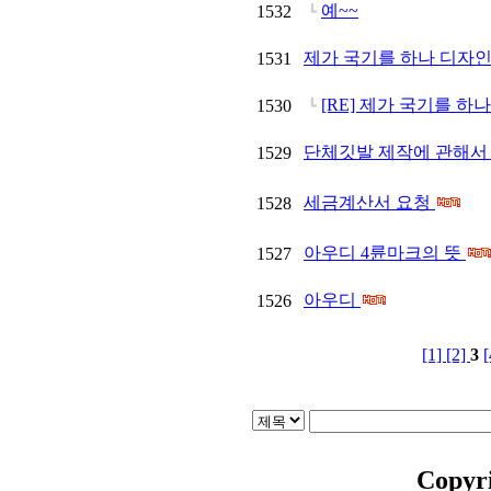
예~~
1532
┗
제가 국기를 하나 디자인 
1531
[RE] 제가 국기를 하나
1530
┗
단체깃발 제작에 관해서
1529
세금계산서 요청
1528
아우디 4륜마크의 뜻
1527
아우디
1526
[1]
[2]
3
Copyr