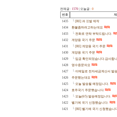
전체글 :
1570
| 오늘글 :
0
번호
제
┗
1435
[RE] 과 깃발 제작
1434
환불좀하려고하는데요
┗
1433
전화로 연락 부탁드립니다.
1432
게양용 국기 주문
┗
1431
[RE] 게양용 국기 주문
1430
게양용 국기 주문
┗
1429
입금 확인되었습니다.감사합니
1428
영수증문의요
┗
1427
이메일로 전자세금계산서 발
1426
주문했는대요
┗
1425
오늘 발송될 예정입니다.
1424
호주국기 주문햿습니다
┗
1423
오늘(6/5) 발송예정입니다.
1422
벨기에 국기 신청했습니다.
┗
1421
[RE] 벨기에 국기 신청했습니