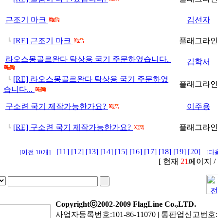
근조기 마크
김선자
[RE] 근조기 마크
플래그라인
┗
라오스몽골르완다 탁상용 국기 주문하였습니다.
김학서
[RE] 라오스몽골르완다 탁상용 국기 주문하였
┗
플래그라인
습니다...
구소련 국기 제작가능한가요?
이주용
[RE] 구소련 국기 제작가능한가요?
플래그라인
┗
[11]
[12]
[13]
[14]
[15]
[16]
[17]
[18]
[19]
[20]
[이전 10개]
[다음
[ 현재
21
페이지 /
Copyrightⓒ2002-2009 FlagLine Co.,LTD.
사업자등록번호:101-86-11070 | 통판업신고번호: 