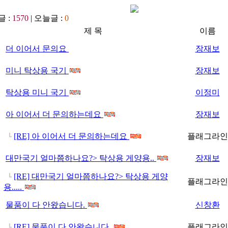
 :
1570
| 오늘글 :
0
제 목
이름
더 이어서 문의요
장재보
미니 탁상용 국기
장재보
탁상용 미니 국기
이정미
아 이어서 더 문의하는데요
장재보
[RE] 아 이어서 더 문의하는데요
플래그라인
┗
대만국기 얼마쯤하나요?> 탁상용 게양용..
장재보
[RE] 대만국기 얼마쯤하나요?> 탁상용 게양
┗
플래그라인
용.....
물품이 다 안왔습니다.
신창환
[RE] 물품이 다 안왔습니다.
플래그라인
┗