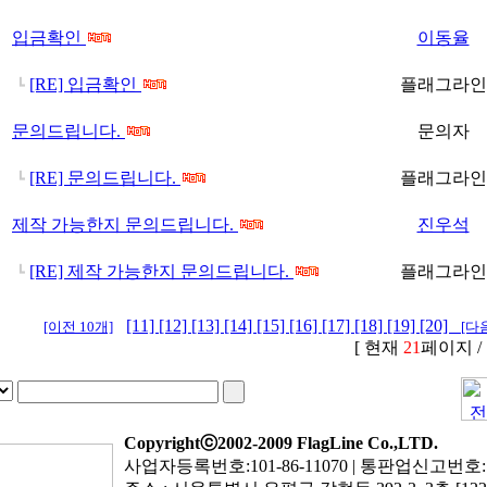
입금확인
이동율
[RE] 입금확인
플래그라인
┗
문의드립니다.
문의자
[RE] 문의드립니다.
플래그라인
┗
제작 가능한지 문의드립니다.
진우석
[RE] 제작 가능한지 문의드립니다.
플래그라인
┗
[11]
[12]
[13]
[14]
[15]
[16]
[17]
[18]
[19]
[20]
[이전 10개]
[다음
[ 현재
21
페이지 /
Copyrightⓒ2002-2009 FlagLine Co.,LTD.
사업자등록번호:101-86-11070 | 통판업신고번호: 